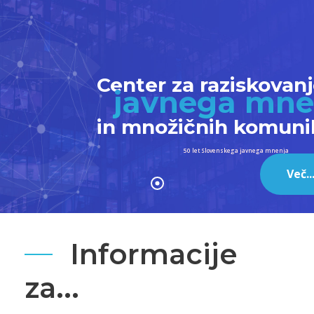
Center za raziskovan
javnega mne
in množičnih komuni
50 let Slovenskega javnega mnenja
Več..
Informacije
za...